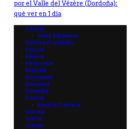
por el Valle del Vézère (Dordoña):
qué ver en 1 día
Albania
Alpes Albaneses
Andorra Principado
Austria
Bélgica
Bielorrusia
Bulgaria
Eslovaquia
Eslovenia
Finlandia
Francia
Bretaña francesa
Georgia
Grecia
Irlanda