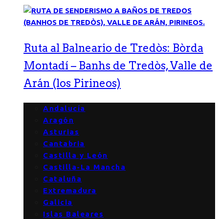
Ruta al Balneario de Tredòs: Bòrda
Montadí – Banhs de Tredòs, Valle de
Arán (los Pirineos)
Andalucía
Aragón
Asturias
Cantabria
Castilla y León
Castilla-La Mancha
Cataluña
Extremadura
Galicia
Islas Baleares