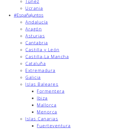
Túnez
Ucrania
#EspañaJuntos
Andalucía
Aragón
Asturias
Cantabria
Castilla y León
Castilla-La Mancha
Cataluña
Extremadura
Galicia
Islas Baleares
Formentera
Ibiza
Mallorca
Menorca
Islas Canarias
Fuerteventura