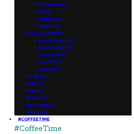
Formentera
Ibiza
Mallorca
Menorca
Islas Canarias
Fuerteventura
Gran Canaria
Lanzarote
La Palma
Tenerife
La Rioja
Madrid
Murcia
Navarra
País Vasco
Valencia
#COFFEETIME
#CoffeeTime