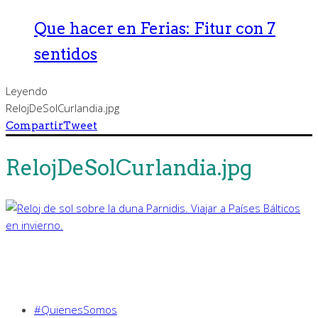
Que hacer en Ferias: Fitur con 7
sentidos
Leyendo
RelojDeSolCurlandia.jpg
Compartir
Tweet
RelojDeSolCurlandia.jpg
#QuienesSomos