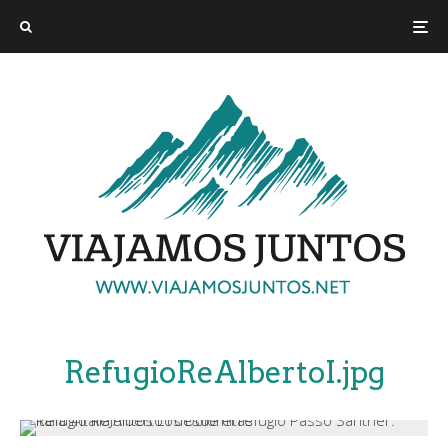
RefugioReAlbertoI.jpg