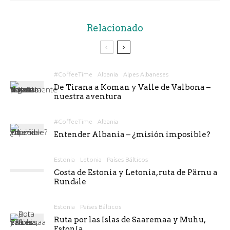
Relacionado
#CoffeeTime
Albania
Alpes Albaneses
De Tirana a Koman y Valle de Valbona –
nuestra aventura
#CoffeeTime
Albania
Entender Albania – ¿misión imposible?
Estonia
Letonia
Países Bálticos
Costa de Estonia y Letonia, ruta de Pärnu a
Rundāle
Estonia
Países Bálticos
Ruta por las Islas de Saaremaa y Muhu,
Estonia.