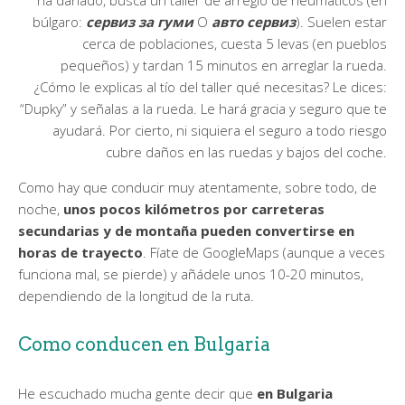
búlgaro:
сервиз за гуми
О
авто сервиз
). Suelen estar
cerca de poblaciones, cuesta 5 levas (en pueblos
pequeños) y tardan 15 minutos en arreglar la rueda.
¿Cómo le explicas al tío del taller qué necesitas? Le dices:
“Dupky” y señalas a la rueda. Le hará gracia y seguro que te
ayudará. Por cierto, ni siquiera el seguro a todo riesgo
cubre daños en las ruedas y bajos del coche.
Como hay que conducir muy atentamente, sobre todo, de
noche,
unos pocos kilómetros por carreteras
secundarias y de montaña pueden convertirse en
horas de trayecto
. Fíate de GoogleMaps (aunque a veces
funciona mal, se pierde) y añádele unos 10-20 minutos,
dependiendo de la longitud de la ruta.
Como conducen en Bulgaria
He escuchado mucha gente decir que
en Bulgaria