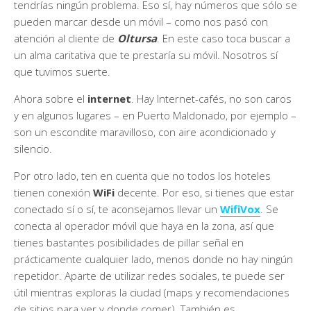
tendrías ningún problema. Eso sí, hay números que sólo se
pueden marcar desde un móvil – como nos pasó con
atención al cliente de
Oltursa
. En este caso toca buscar a
un alma caritativa que te prestaría su móvil. Nosotros sí
que tuvimos suerte.
Ahora sobre el
internet
. Hay Internet-cafés, no son caros
y en algunos lugares – en Puerto Maldonado, por ejemplo –
son un escondite maravilloso, con aire acondicionado y
silencio.
Por otro lado, ten en cuenta que no todos los hoteles
tienen conexión
WiFi
decente. Por eso, si tienes que estar
conectado sí o sí, te aconsejamos llevar un
WifiVox
. Se
conecta al operador móvil que haya en la zona, así que
tienes bastantes posibilidades de pillar señal en
prácticamente cualquier lado, menos donde no hay ningún
repetidor. Aparte de utilizar redes sociales, te puede ser
útil mientras exploras la ciudad (maps y recomendaciones
de sitios para ver y donde comer). También es