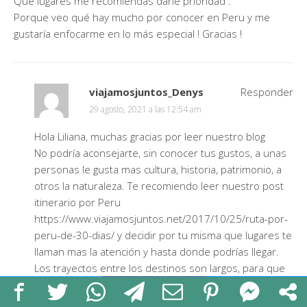
Que lugares me recomiendas darle prioridad .
Porque veo qué hay mucho por conocer en Peru y me
gustaría enfocarme en lo más especial ! Gracias !
viajamosjuntos_Denys
Responder
29 agosto, 2021 a las 12:54 am
Hola Liliana, muchas gracias por leer nuestro blog
No podría aconsejarte, sin conocer tus gustos, a unas
personas le gusta mas cultura, historia, patrimonio, a
otros la naturaleza. Te recomiendo leer nuestro post
itinerario por Peru
https://www.viajamosjuntos.net/2017/10/25/ruta-por-
peru-de-30-dias/
y decidir por tu misma que lugares te
llaman mas la atención y hasta donde podrías llegar.
Los trayectos entre los destinos son largos, para que
lo tengas en cuenta.
Un saludo.