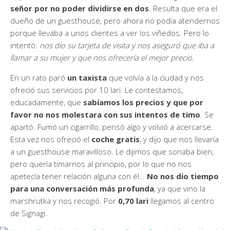
señor por no poder dividirse en dos
. Resulta que era el
dueño de un guesthouse, pero ahora no podía atendernos
porque llevaba a unos clientes a ver los viñedos. Pero lo
intentó:
nos dio su tarjeta de visita y nos aseguró que iba a
llamar a su mujer y que nos ofrecería el mejor precio.
En un rato paró
un taxista
que volvía a la ciudad y nos
ofreció sus servicios por 10 lari. Le contestamos,
educadamente, que
sabíamos los precios y que por
favor no nos molestara con sus intentos de timo
. Se
apartó. Fumó un cigarrillo, pensó algo y volvió a acercarse.
Esta vez nos ofreció el
coche gratis
, y dijo que nos llevaría
a un guesthouse maravilloso. Le dijimos que sonaba bien,
pero quería timarnos al principio, por lo que no nos
apetecía tener relación alguna con él…
No nos dio tiempo
para una conversación más profunda
, ya que vino la
marshrutka y nos recogió. Por
0,70 lari
llegamos al centro
de Signagi.