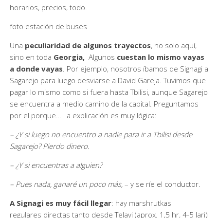
horarios, precios, todo.
foto estación de buses
Una
peculiaridad de algunos trayectos
, no solo aquí,
sino en toda
Georgia,
Algunos
cuestan lo mismo vayas
a donde vayas
. Por ejemplo, nosotros íbamos de Signagi a
Sagarejo para luego desviarse a David Gareja. Tuvimos que
pagar lo mismo como si fuera hasta Tbilisi, aunque Sagarejo
se encuentra a medio camino de la capital. Preguntamos
por el porque… La explicación es muy lógica:
– ¿Y si luego no encuentro a nadie para ir a Tbilisi desde
Sagarejo? Pierdo dinero.
– ¿Y si encuentras a alguien?
– Pues nada, ganaré un poco más,
– y se ríe el conductor.
A Signagi es muy fácil llegar
: hay marshrutkas
regulares directas tanto desde Telavi (aprox. 1,5 hr, 4-5 lari)