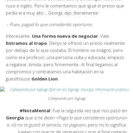
ruso e inglés. Pero le comentamos que igual el precio que
pedía era muy alto… Georgii, dijo, literalmente:
– Pues, pagad lo que consideréis oportuno.
Interesante.
Una forma nueva de negociar
. Vale.
Entramos al trapo
. Denys le ofreció un precio realmente
por debajo de lo que costaba. El hombre se indignó, pero
como era profesor, una persona culta y educada, empezó
a regatear, timida- pero firmemente. Al final llegamos al
compromiso y contratamos una habitación en la
guesthouse
Golden Lion
.
Callejeando por Signagi
#NotaMental
: Fue la segunda vez que nos pasó en
Georgia
que si te dicen
«Paga lo que consideres oportuno»
o
«Si no te gustó el servicio, no pagues»
, pero no lo significa.
Juegan con que te de vergüenza y que al final pagarás