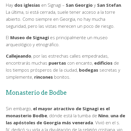
Hay
dos iglesias
en Signagi –
San Georgio
y
San Stefan
.
La última, si está cerrada, suele tener acceso a la torre
abierto. Como siempre en Georgia, no hay mucha
seguridad, pero las vistas merecen un poco de riesgo.
El
Museo de Signagi
es principalmente un museo
arqueológico y etnográfico.
Callejeando
, por las estrechas calles empedradas,
encontrarás muchas
puertas
con encanto,
edificios
de
los tiempos prósperos de la ciudad,
bodegas
secretas y
simplemente,
rincones
bonitos.
Monasterio de Bodbe
Sin embargo,
el mayor atractivo de Signagi es el
monasterio Bodbe
, dónde está la tumba de
Nino
,
una de
las apóstoles de Georgia más venerada
. Vivió en el s.
IV, dedicó su vida a la divulgación de la religión cristiana, vio