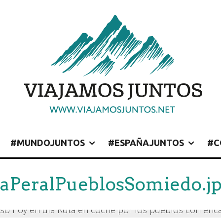
#MUNDOJUNTOS
#ESPAÑAJUNTOS
#C
aPeralPueblosSomiedo.j