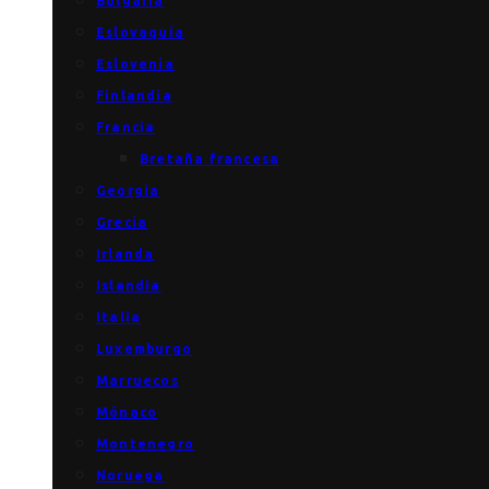
Bulgaria
Eslovaquia
Eslovenia
Finlandia
Francia
Bretaña francesa
Georgia
Grecia
Irlanda
Islandia
Italia
Luxemburgo
Marruecos
Mónaco
Montenegro
Noruega