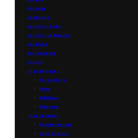
Asturias
Cantabria
Castilla y León
Castilla-La Mancha
Cataluña
Extremadura
Galicia
Islas Baleares
Formentera
Ibiza
Mallorca
Menorca
Islas Canarias
Fuerteventura
Gran Canaria