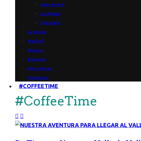
Lanzarote
La Palma
Tenerife
La Rioja
Madrid
Murcia
Navarra
País Vasco
Valencia
#COFFEETIME
#CoffeeTime