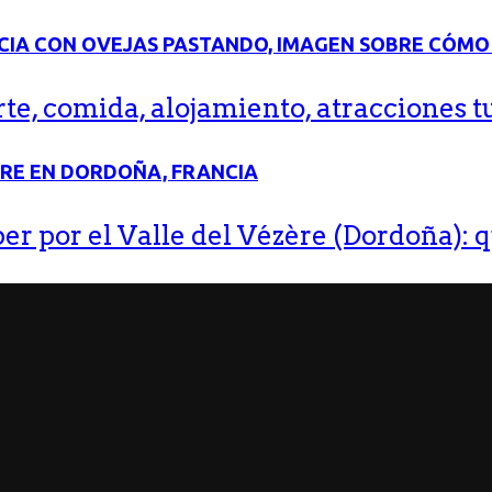
e, comida, alojamiento, atracciones tu
r por el Valle del Vézère (Dordoña): q