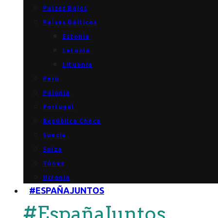
Países Bajos
Países Bálticos
Estonia
Letonia
Lituania
Perú
Polonia
Portugal
República Checa
Suecia
Suiza
Túnez
Ucrania
#ESPAÑAJUNTOS
#EspañaJuntos