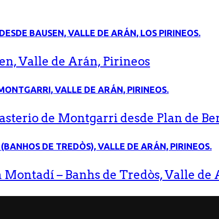
n, Valle de Arán, Pirineos
terio de Montgarri desde Plan de Bere
 Montadí – Banhs de Tredòs, Valle de A