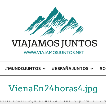
#MUNDOJUNTOS
#ESPAÑAJUNTOS
#C
VienaEn24horas4.jpg