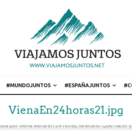
#MUNDOJUNTOS
#ESPAÑAJUNTOS
#C
VienaEn24horas21.jpg