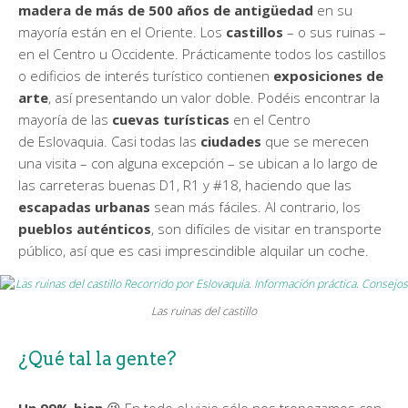
madera de más de 500 años de antigüedad
en su
mayoría están en el Oriente. Los
castillos
– o sus ruinas –
en el Centro u Occidente. Prácticamente todos los castillos
o edificios de interés turístico contienen
exposiciones de
arte
, así presentando un valor doble. Podéis encontrar la
mayoría de las
cuevas turísticas
en el Centro
de Eslovaquia. Casi todas las
ciudades
que se merecen
una visita – con alguna excepción – se ubican a lo largo de
las carreteras buenas D1, R1 y #18, haciendo que las
escapadas urbanas
sean más fáciles. Al contrario, los
pueblos auténticos
, son difíciles de visitar en transporte
público, así que es casi imprescindible alquilar un coche.
Las ruinas del castillo
¿Qué tal la gente?
Un 99% bien
😉 En todo el viaje sólo nos tropezamos con