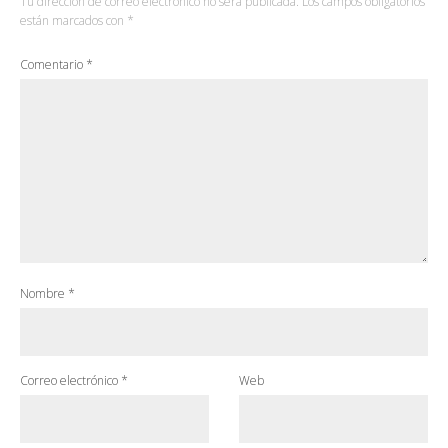
Tu dirección de correo electrónico no será publicada.
Los campos obligatorios
están marcados con
*
Comentario
*
Nombre
*
Correo electrónico
*
Web