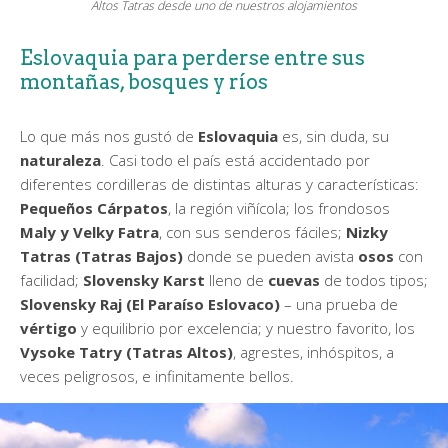
Altos Tatras desde uno de nuestros alojamientos
Eslovaquia para perderse entre sus
montañas, bosques y ríos
Lo que más nos gustó de
Eslovaquia
es, sin duda, su
naturaleza
. Casi todo el país está accidentado por
diferentes cordilleras de distintas alturas y características:
Pequeños Cárpatos
, la región viñícola; los frondosos
Maly y Velky Fatra
, con sus senderos fáciles;
Nizky
Tatras (Tatras Bajos)
donde se pueden avista
osos
con
facilidad;
Slovensky Karst
lleno de
cuevas
de todos tipos;
Slovensky Raj
(El Paraíso Eslovaco)
– una prueba de
vértigo
y equilibrio por excelencia; y nuestro favorito, los
Vysoke Tatry (Tatras Altos)
, agrestes, inhóspitos, a
veces peligrosos, e infinitamente bellos.