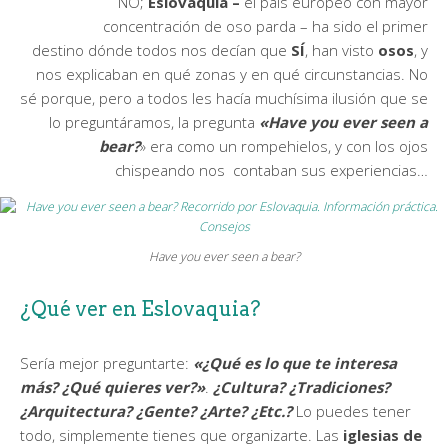
NO;
Eslovaquia –
el país europeo con mayor
concentración de oso parda – ha sido el primer
destino dónde todos nos decían que
SÍ
, han visto
osos
, y
nos explicaban en qué zonas y en qué circunstancias. No
sé porque, pero a todos les hacía muchísima ilusión que se
lo preguntáramos, la pregunta
«Have you ever seen a
bear?
» era como un rompehielos, y con los ojos
chispeando nos contaban sus experiencias…
Have you ever seen a bear?
¿Qué ver en Eslovaquia?
Sería mejor preguntarte:
«¿Qué es lo que te interesa
más? ¿Qué quieres ver?»
.
¿Cultura? ¿Tradiciones?
¿Arquitectura? ¿Gente? ¿Arte? ¿Etc.?
Lo puedes tener
todo, simplemente tienes que organizarte. Las
iglesias de