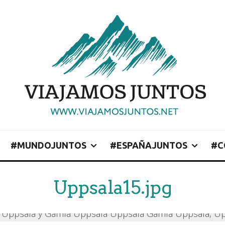
#MUNDOJUNTOS
#ESPAÑAJUNTOS
#C
Uppsala15.jpg