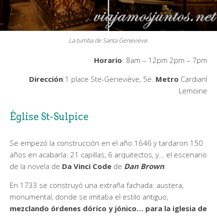
La tumba de Santa Genevieve.
Horario
: 8am – 12pm 2pm – 7pm
Dirección
:1 place Ste-Geneviève, 5e.
Metro
Cardianl
Lemoine
Église St-Sulpice
Se empezó la construcción en el año 1646 y tardaron 150
años en acabarla: 21 capillas, 6 arquitectos, y… el escenario
de la novela de
Da Vinci Code
de
Dan Brown
.
En 1733 se construyó una extraña fachada: austera,
monumental, donde se imitaba el estilo antiguo,
mezclando órdenes dórico y jónico… para la iglesia de