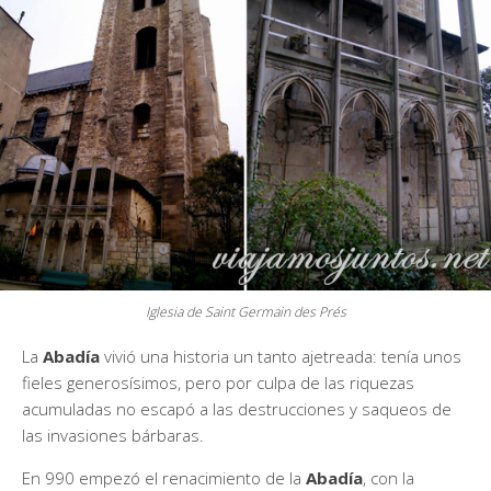
Iglesia de Saint Germain des Prés
La
Abadía
vivió una historia un tanto ajetreada: tenía unos
fieles generosísimos, pero por culpa de las riquezas
acumuladas no escapó a las destrucciones y saqueos de
las invasiones bárbaras.
En 990 empezó el renacimiento de la
Abadía
, con la