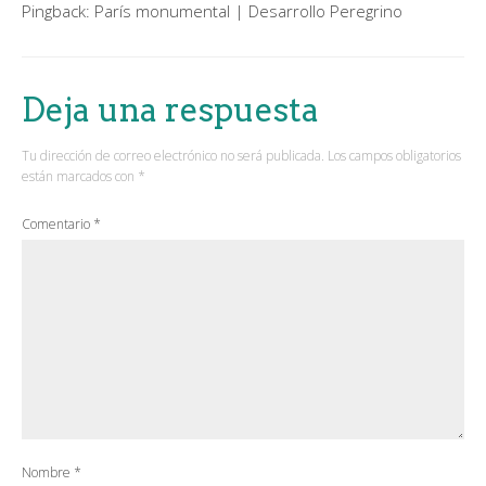
Pingback:
París monumental | Desarrollo Peregrino
Deja una respuesta
Tu dirección de correo electrónico no será publicada.
Los campos obligatorios
están marcados con
*
Comentario
*
Nombre
*