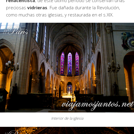
renacentista
; de este último período se conservan unas
preciosas
vidrieras
. Fue dañada durante la Revolución,
como muchas otras iglesias, y restaurada en el s.XIX.
Interior de la iglesia