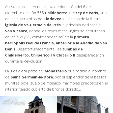
Así se expresa en una carta de donación del 6 de
diciembre del año 558
Childeberto I
, el
rey de París
, uno
de los cuatro hijos de
Clodoveo I
. Hablaba de la futura
iglesia de St-Germain de Prés
, al principio dedicada a
San Vicente
, donde los reyes merovingios se sepultaban
en los s.VI y VII, convirtiéndose así en la
primera
necrópolis real de Francia, anterior a la Abadía de San
Denís
. Desafortunadamente, las
tumbas de
Childelberto, Chilperico I y Clotario II
desaparecieron
durante la Revolución.
La iglesia era parte del
Monasterio
que recibió el nombre
de
Saint Germain-le-Doré
, por el esplendor de la basílica:
murallas ocre, suelo de mosaico, mármoles preciosos en el
interior, tejado cubierto de bronce dorado…