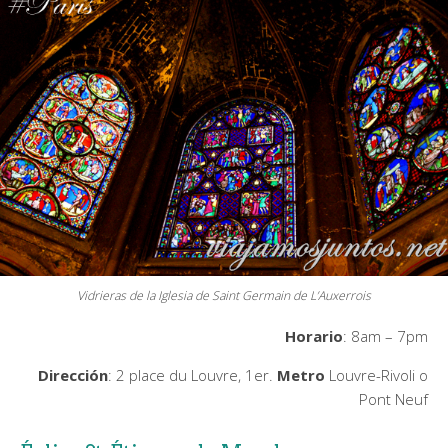
Vidrieras de la Iglesia de Saint Germain de L’Auxerrois
Horario
: 8am – 7pm
Dirección
: 2 place du Louvre, 1er.
Metro
Louvre-Rivoli o
Pont Neuf