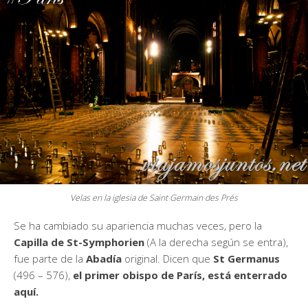
Velas en la iglesia de Saint Germain des Prés
Se ha cambiado su apariencia muchas veces, pero la
Capilla de St-Symphorien
(A la derecha según se entra),
fue parte de la
Abadía
original. Dicen que
St Germanus
(496 – 576),
el primer obispo de París, está enterrado
aquí.