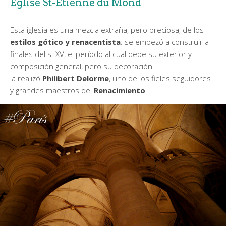
Église St-Étienne du Mond
Esta iglesia es una mezcla extraña, pero preciosa, de los
estilos gótico y renacentista
: se empezó a construir a
finales del s. XV, el período al cual debe su exterior y
composición general, pero su decoración
la realizó
Philibert Delorme
, uno de los fieles seguidores
y grandes maestros del
Renacimiento
.