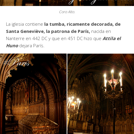
Coro Alto.
La iglesia contiene
la tumba, ricamente decorada, de
Santa Geneviève,
la patrona de París,
nacida en
Nanterre en 442 DC y que en 451 DC hizo que
Attila el
Huno
dejara París.