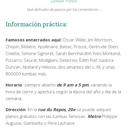
Qué disfrutéis de paseos por los cementerios…
Información práctica:
Famosos enterrados aquí:
Oscar Wilde, Jim Morrison,
Chopin, Molière, Apollinaire, Balzac, Proust, Gertrude Stein,
Colette, Simone Signoret, Sarah Bernhardtm Yves Montand,
Pissarro, Seurat, Modigliani, Delacroix, Édith Piaf, Isadora
Duncan, Abélard y Héloïse, dos amantes del s. XII, y unas
800000 tumbas más.
Horario
: siempre abierto
de 9 am a 5 pm
, variando la
hora de cierre y apertura según la época del año y día de la
semana.
Dirección
: En la
rue du Repos, 20e
se puede adquirir
planos gratuitos con las tumbas famosas.
Metro
Philippe
Auguste, Gambetta o Père Lachaise