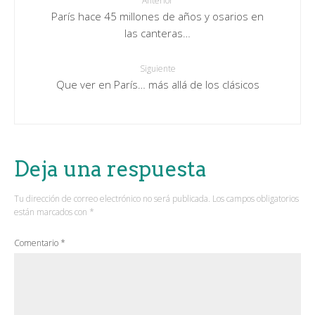
Anterior
París hace 45 millones de años y osarios en
las canteras…
Siguiente
Que ver en París… más allá de los clásicos
Deja una respuesta
Tu dirección de correo electrónico no será publicada.
Los campos obligatorios
están marcados con
*
Comentario
*