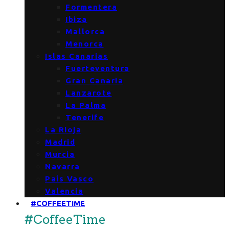
Formentera
Ibiza
Mallorca
Menorca
Islas Canarias
Fuerteventura
Gran Canaria
Lanzarote
La Palma
Tenerife
La Rioja
Madrid
Murcia
Navarra
País Vasco
Valencia
#COFFEETIME
#CoffeeTime