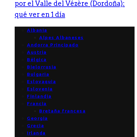
por el Valle del Vézère (Dordoña):
qué ver en 1 día
Albania
Alpes Albaneses
Andorra Principado
Austria
Bélgica
Bielorrusia
Bulgaria
Eslovaquia
Eslovenia
Finlandia
Francia
Bretaña francesa
Georgia
Grecia
Irlanda