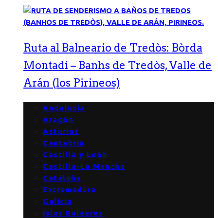
Ruta al Balneario de Tredòs: Bòrda
Montadí – Banhs de Tredòs, Valle de
Arán (los Pirineos)
Andalucía
Aragón
Asturias
Cantabria
Castilla y León
Castilla-La Mancha
Cataluña
Extremadura
Galicia
Islas Baleares