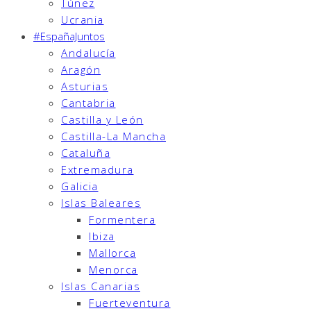
Túnez
Ucrania
#EspañaJuntos
Andalucía
Aragón
Asturias
Cantabria
Castilla y León
Castilla-La Mancha
Cataluña
Extremadura
Galicia
Islas Baleares
Formentera
Ibiza
Mallorca
Menorca
Islas Canarias
Fuerteventura