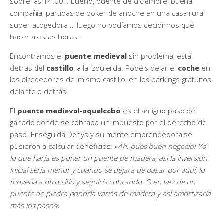
sobre las 14.00… bueno, puente de diciembre, buena
compañía, partidas de poker de anoche en una casa rural
super acogedora … luego no podíamos decidirnos qué
hacer a estas horas…
Encontramos el
puente medieval
sin problema, está
detrás del
castillo
, a la izquierda. Podéis dejar el
coche
en
los alrededores del mismo castillo, en los parkings gratuitos
delante o detrás.
El
puente medieval-aquelcabo
es el antiguo paso de
ganado donde se cobraba un impuesto por el derecho de
paso. Enseguida Denys y su mente emprendedora se
pusieron a calcular beneficios: «
Ah, pues buen negocio! Yo
lo que haría es poner un puente de madera, así la inversión
inicial sería menor y cuando se dejara de pasar por aquí, lo
movería a otro sitio y seguiría cobrando. O en vez de un
puente de piedra pondría varios de madera y así amortizaría
más los pasos
»