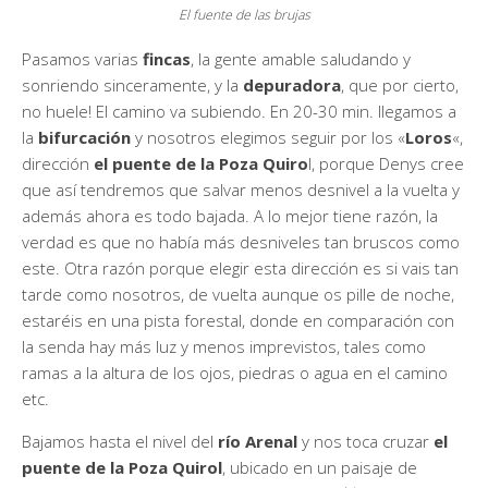
El fuente de las brujas
Pasamos varias
fincas
, la gente amable saludando y
sonriendo sinceramente, y la
depuradora
, que por cierto,
no huele! El camino va subiendo. En 20-30 min. llegamos a
la
bifurcación
y nosotros elegimos seguir por los «
Loros
«,
dirección
el puente de la Poza Quiro
l, porque Denys cree
que así tendremos que salvar menos desnivel a la vuelta y
además ahora es todo bajada. A lo mejor tiene razón, la
verdad es que no había más desniveles tan bruscos como
este. Otra razón porque elegir esta dirección es si vais tan
tarde como nosotros, de vuelta aunque os pille de noche,
estaréis en una pista forestal, donde en comparación con
la senda hay más luz y menos imprevistos, tales como
ramas a la altura de los ojos, piedras o agua en el camino
etc.
Bajamos hasta el nivel del
río Arenal
y nos toca cruzar
el
puente de la Poza Quirol
, ubicado en un paisaje de