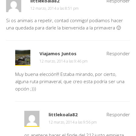
littlekoala82
Responder
12 marzo, 2014 a las 8:51 pm
Si os animais a repetir, contad conmigo! podiamos hacer
una quedada para darle la bienvenida a la primavera 🙂
Viajamos Juntos
Responder
12 marzo, 2014 a las 9:46 pm
Muy buena elección!!! Estaba mirando, por cierto,
alguna ruta primaveral, que creo esta podría ser una
opción ;)))
littlekoala82
Responder
12 marzo, 2014 a las 9:56 pm
os apetece hacer el finde del 21? justo empieza