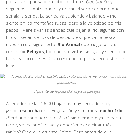
postal. Una pausa para fotos, disfrute, ¡
Qué bonito
! y
seguimos – aquí si que hay un cartel verde enorme que
señala la senda. La senda va subiendo y bajando – me
siento en las montañas rusas, pero a la velocidad de mis
pasos… Veréis varias sendas que bajan al río, algunas con
hitos – serán sendas de pescadores que van a pescar;
nuestra ruta sigue recto.
Río Arenal
que luego se junta
con el
río Pelayos
, bosque, sol, vistas sin igual y silencio de
la civilización que está tan cerca pero que parece estar tan
lejos!!!
El puente de la poza Quirol y sus paisajes
Alrededor de las 16.00 bajamos muy cerca del río y …
¡vimos
escarcha
en la vegetación y sentimos
mucho frío
!
¿Será una zona hechizada?.. ¿O simplemente ya se hacía
tarde, se escondía el sol y deberíamos caminar más
rápido? Creo que es esto último. Pero antes de que