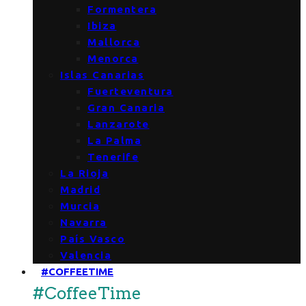
Formentera
Ibiza
Mallorca
Menorca
Islas Canarias
Fuerteventura
Gran Canaria
Lanzarote
La Palma
Tenerife
La Rioja
Madrid
Murcia
Navarra
País Vasco
Valencia
#COFFEETIME
#CoffeeTime