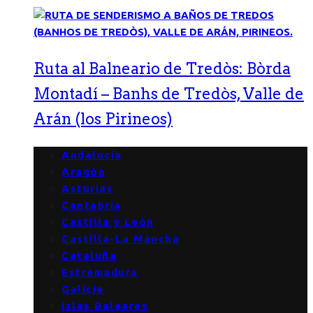
Ruta al Balneario de Tredòs: Bòrda
Montadí – Banhs de Tredòs, Valle de
Arán (los Pirineos)
Andalucía
Aragón
Asturias
Cantabria
Castilla y León
Castilla-La Mancha
Cataluña
Extremadura
Galicia
Islas Baleares