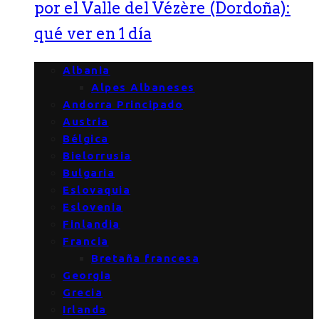
por el Valle del Vézère (Dordoña):
qué ver en 1 día
Albania
Alpes Albaneses
Andorra Principado
Austria
Bélgica
Bielorrusia
Bulgaria
Eslovaquia
Eslovenia
Finlandia
Francia
Bretaña francesa
Georgia
Grecia
Irlanda