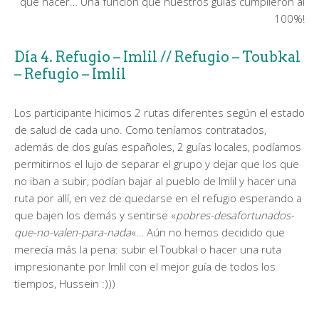
que hacer… Una función que nuestros guías cumplieron al
100%!
Día 4. Refugio – Imlil // Refugio – Toubkal
– Refugio – Imlil
Los participante hicimos 2 rutas diferentes según el estado
de salud de cada uno. Como teníamos contratados,
además de dos guías españoles, 2 guías locales, podíamos
permitirnos el lujo de separar el grupo y dejar que los que
no iban a subir, podían bajar al pueblo de Imlil y hacer una
ruta por allí, en vez de quedarse en el refugio esperando a
que bajen los demás y sentirse «
pobres-desafortunados-
que-no-valen-para-nada
«… Aún no hemos decidido que
merecía más la pena: subir el Toubkal o hacer una ruta
impresionante por Imlil con el mejor guía de todos los
tiempos, Hussein :)))