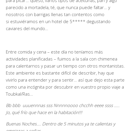
para picar… queso, varios tipos de aceitunas, pan y algo
parecido a mortadela, té, que nunca puede faltar… y
nosotros con barrigas llenas tan contentos como
si estuviéramos en un hotel de 5***** degustando
caviares del mundo…
Entre comida y cena – este día no teníamos más
actividades planificadas – fuimos a la sala con chimenea
para calentarnos y pasar un tiempo con otros montanistas.
Este ambiente es bastante difícil de describir, hay que
vivirlo para entender y para sentir… así que dejo esta parte
como una incógnita por descubrir en vuestro propio viaje a
Toubkal/Ras…
Bb bbb uuuennnas sss Nnnnnoooo chcchh eeee ssss …..
Jo, qué frío que hace en la habitación!!!
Buenas Noches…. Dentro de 5 minutos ya te calientas y
empiezas a soñar…