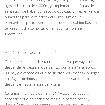
es mucho más accesible, «ligera», si se puede llamar algo
ligero a la altura de 4.000m, y simplemente disfrutas de la
sensación de haber conseguido dos cuatromiles en un día;
numeritos para la coleción del Curriculum de un
montanista… pero la verdad es que si has subido Ras, no
tendrás mucha complicación en subir también el
Timezguide…
Más fotos de la ascensión: aquí
Camino de vuelta es bastante pesado, ya que hay que
descender el desnivel que se hizo por la mañana (aprox.
800m), y la verdad es que se sienten los «frenos». Al llegar
al refugio comimos y nos metimos en los sacos para
descansar hasta la hora de la cena.
Cenamos y fuimos a dormir… 😉 A veces nos daba la
sensación que no hacíamos más que comer, cenar y
dormir 😉 pero sorprendentemente, perdimos peso en