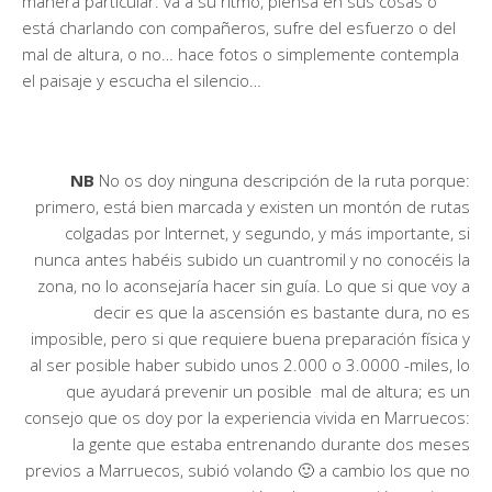
manera particular: va a su ritmo, piensa en sus cosas o
está charlando con compañeros, sufre del esfuerzo o del
mal de altura, o no… hace fotos o simplemente contempla
el paisaje y escucha el silencio…
NB
No os doy ninguna descripción de la ruta porque:
primero, está bien marcada y existen un montón de rutas
colgadas por Internet, y segundo, y más importante, si
nunca antes habéis subido un cuantromil y no conocéis la
zona, no lo aconsejaría hacer sin guía. Lo que si que voy a
decir es que la ascensión es bastante dura, no es
imposible, pero si que requiere buena preparación física y
al ser posible haber subido unos 2.000 o 3.0000 -miles, lo
que ayudará prevenir un posible mal de altura; es un
consejo que os doy por la experiencia vivida en Marruecos:
la gente que estaba entrenando durante dos meses
previos a Marruecos, subió volando 🙂 a cambio los que no