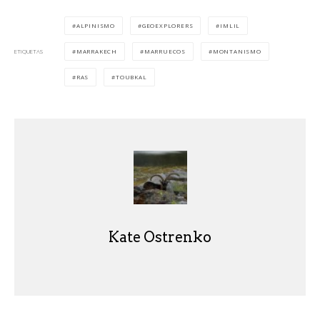
ALPINISMO
GEOEXPLORERS
IMLIL
MARRAKECH
MARRUECOS
MONTANISMO
ETIQUETAS
RAS
TOUBKAL
Kate Ostrenko