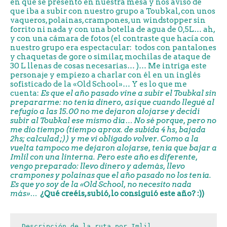
en que se presentó en nuestra mesa y nos avisó de
que iba a subir con nuestro grupo a Toubkal, con unos
vaqueros, polainas, crampones, un windstopper sin
forrito ni nada y con una botella de agua de 0,5L… ah,
y con una cámara de fotos (el contraste que hacía con
nuestro grupo era espectacular: todos con pantalones
y chaquetas de gore o similar, mochilas de ataque de
30 L llenas de cosas necesarias… )… Me intriga este
personaje y empiezo a charlar con él en un inglés
sofisticado de la «Old School»… Y es lo que me
cuenta:
Es que el año pasado vine a subir el Toubkal sin
prepararme: no tenía dinero, así que cuando llegué al
refugio a las 15.00 no me dejaron alojarse y decidí
subir al Toubkal ese mismo día… No sé porque, pero no
me dio tiempo (tiempo aprox. de subida 4 hs, bajada
2hs; calculad ;)) y me vi obligado volver. Como a la
vuelta tampoco me dejaron alojarse, tenía que bajar a
Imlil con una linterna. Pero este año es diferente,
vengo preparado: llevo dinero y además, llevo
crampones y polainas que el año pasado no los tenía.
Es que yo soy de la «Old School, no necesito nada
más»…
¿Qué creéis, subió, lo consiguió este año? :))
Descripción de la ruta por Imlil