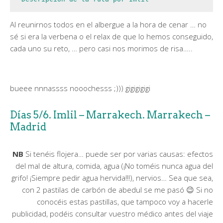
Al reunirnos todos en el albergue a la hora de cenar … no
sé si era la verbena o el relax de que lo hemos conseguido,
cada uno su reto, … pero casi nos morimos de risa…..
bueee nnnassss nooochesss ;))) gigigigigi
Días 5/6. Imlil – Marrakech. Marrakech –
Madrid
NB
Si tenéis flojera… puede ser por varias causas: efectos
del mal de altura, comida, agua (¡No toméis nunca agua del
grifo! ¡Siempre pedir agua hervida!!!), nervios… Sea que sea,
con 2 pastilas de carbón de abedul se me pasó 😉 Si no
conocéis estas pastillas, que tampoco voy a hacerle
publicidad, podéis consultar vuestro médico antes del viaje