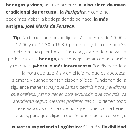
bodegas y vinos
; aquí se produce
el vino tinto de mesa
tradicional de Portugal, la
Periquita
.
Y como no,
decidimos visitar la bodega donde se hace,
la más
antigua,
José María da Fonseca
.
Tip
: No tienen un horario fijo, están abiertos de 10.00 a
12.00 y de 14.30 a 16.30, pero no significa que podéis
entrar a cualquier hora… Para asegurarse de que vais a
poder visitar la
bodega
, os aconsejo llamar con antelación
y reservar.
¡Ahora lo más interesante!
Podéis hacerlo a
la hora que queráis y en el idioma que os apetezca,
siempre y cuando tengan disponibilidad. Funcionan de la
siguiente manera:
hay que llamar, decir la hora y el idioma
que preferís, y si no tienen otra excursión que coincida, os
atenderán según vuestras preferencias
. Si lo tienen todo
reservado, os dirán a qué hora y en qué idioma tienen
visitas, para que elijáis la opción que más os convenga.
Nuestra experiencia lingüística:
Si tenéis
flexibilidad