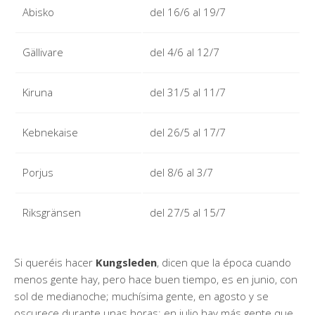
Abisko
del 16/6 al 19/7
Gällivare
del 4/6 al 12/7
Kiruna
del 31/5 al 11/7
Kebnekaise
del 26/5 al 17/7
Porjus
del 8/6 al 3/7
Riksgränsen
del 27/5 al 15/7
Si queréis hacer
Kungsleden
, dicen que la época cuando
menos gente hay, pero hace buen tiempo, es en junio, con
sol de medianoche; muchísima gente, en agosto y se
oscurece durante unas horas; en julio hay más gente que