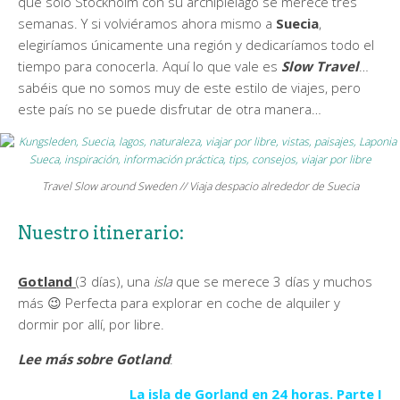
que sólo Stockholm con su archipiélago se merece tres
semanas. Y si volviéramos ahora mismo a
Suecia
,
elegiríamos únicamente una región y dedicaríamos todo el
tiempo para conocerla. Aquí lo que vale es
Slow Travel
…
sabéis que no somos muy de este estilo de viajes, pero
este país no se puede disfrutar de otra manera…
Travel Slow around Sweden // Viaja despacio alrededor de Suecia
Nuestro itinerario:
Gotland
(3 días), una
isla
que se merece 3 días y muchos
más 😉 Perfecta para explorar en coche de alquiler y
dormir por allí, por libre.
Lee más sobre Gotland
:
La isla de Gorland en 24 horas. Parte I