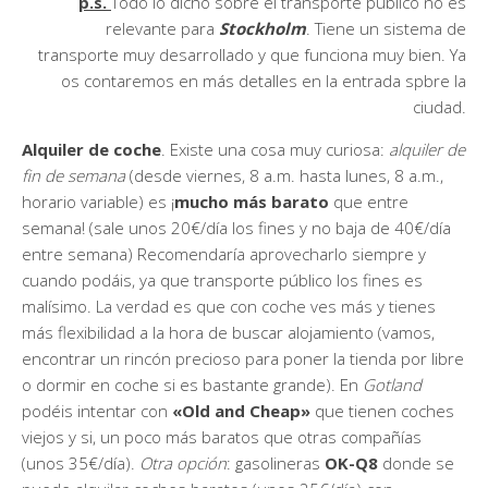
p.s.
Todo lo dicho sobre el transporte público no es
relevante para
Stockholm
. Tiene un sistema de
transporte muy desarrollado y que funciona muy bien. Ya
os contaremos en más detalles en la entrada spbre la
ciudad.
Alquiler de coche
. Existe una cosa muy curiosa:
alquiler de
fin de semana
(desde viernes, 8 a.m. hasta lunes, 8 a.m.,
horario variable) es ¡
mucho más barato
que entre
semana! (sale unos 20€/día los fines y no baja de 40€/día
entre semana) Recomendaría aprovecharlo siempre y
cuando podáis, ya que transporte público los fines es
malísimo. La verdad es que con coche ves más y tienes
más flexibilidad a la hora de buscar alojamiento (vamos,
encontrar un rincón precioso para poner la tienda por libre
o dormir en coche si es bastante grande). En
Gotland
podéis intentar con
«Old and Cheap»
que tienen coches
viejos y si, un poco más baratos que otras compañías
(unos 35€/día).
Otra opción
: gasolineras
OK-Q8
donde se