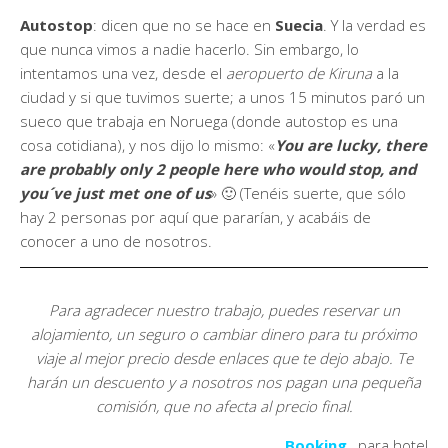
Autostop
: dicen que no se hace en
Suecia
. Y la verdad es
que nunca vimos a nadie hacerlo. Sin embargo, lo
intentamos una vez, desde el
aeropuerto de Kiruna
a la
ciudad y si que tuvimos suerte; a unos 15 minutos paró un
sueco que trabaja en Noruega (donde autostop es una
cosa cotidiana), y nos dijo lo mismo: «
You are lucky, there
are probably only 2 people here who would stop, and
you´ve just met one of us
» 🙂 (Tenéis suerte, que sólo
hay 2 personas por aquí que pararían, y acabáis de
conocer a uno de nosotros.
Para agradecer nuestro trabajo, puedes reservar
un
alojamiento, un seguro o cambiar dinero para tu próximo
viaje al mejor precio desde enlaces que te dejo abajo. Te
harán un descuento y a nosotros nos pagan una pequeña
comisión, que no afecta al precio final.
Booking
,
para hotel