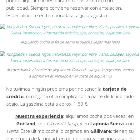
puede alquilar coches baratos (unos 25€/día) con
publicidad. Siempre conviene reservar con antelación,
especialmente en temporada alta (julio-agosto).
Alquilando coche el fin de semana puedes llegar más lejos
Aprovechando el coche de alquiler en Gotland – ya que lo pagamos, vamos
a dormir en él; incluido en el coste de alquiler ;)))
No tuvimos ningún problema por no tener la
tarjeta
de
crédito
, ni ninguna otra complicación a parte de lo indicado
abajo. La gasolina está a aprox. 1,60 €.
Nuestra experiencia
: alquilamos coche dos veces: en
Gotland
, con
Old and Cheap
, y en
Laponia Sueca
, con
Hertz
. Este último coche lo cogimos en
Gällivare
; tienen su
base fuera de la ciudad, en un polígono, y hay que avisarles