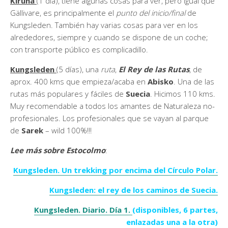
Kiruna
(1 día), tiene algunas cosas para ver, pero igual que
Gällivare, es principalmente el
punto del inicio/final
de
Kungsleden. También hay varias cosas para ver en los
alrededores, siempre y cuando se dispone de un coche;
con transporte público es complicadillo.
Kungsleden
(5 días), una
ruta
,
El Rey de las Rutas
, de
aprox. 400 kms que empieza/acaba en
Abisko
. Una de las
rutas más populares y fáciles de
Suecia
. Hicimos 110 kms.
Muy recomendable a todos los amantes de Naturaleza no-
profesionales. Los profesionales que se vayan al parque
de
Sarek
– wild 100%!!!
Lee más sobre Estocolmo
:
Kungsleden. Un trekking por encima del Círculo Polar.
Kungsleden: el rey de los caminos de Suecia.
Kungsleden. Diario. Día 1.
(disponibles, 6 partes,
enlazadas una a la otra)