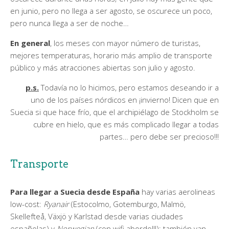
en junio, pero no llega a ser agosto, se oscurece un poco,
pero nunca llega a ser de noche…
En general
, los meses con mayor número de turistas,
mejores temperaturas, horario más amplio de transporte
público y más atracciones abiertas son julio y agosto.
p.s.
Todavía no lo hicimos, pero estamos deseando ir a
uno de los países nórdicos en ¡invierno! Dicen que en
Suecia si que hace frío, que el archipiélago de Stockholm se
cubre en hielo, que es más complicado llegar a todas
partes… pero debe ser precioso!!!
Transporte
Para llegar a Suecia desde España
hay varias aerolineas
low-cost:
Ryanair
(Estocolmo, Gotemburgo, Malmö,
Skellefteå, Växjö y Karlstad desde varias ciudades
españolas) y
Norwegian
(con wifi abordo!!!); también van