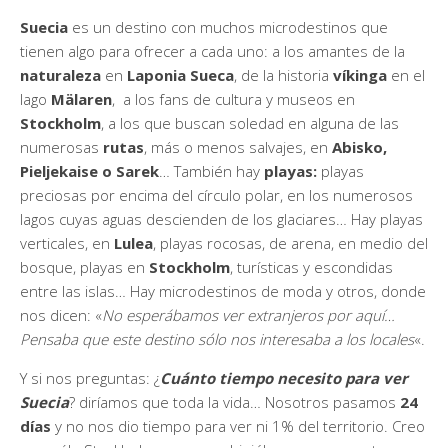
Suecia
es un destino con muchos microdestinos que
tienen algo para ofrecer a cada uno: a los amantes de la
naturaleza
en
Laponia Sueca
, de la historia
víkinga
en el
lago
Mälaren
, a los fans de cultura y museos en
Stockholm
, a los que buscan soledad en alguna de las
numerosas
rutas
, más o menos salvajes, en
Abisko,
Pieljekaise o Sarek
… También hay
playas:
playas
preciosas por encima del círculo polar, en los numerosos
lagos cuyas aguas descienden de los glaciares… Hay playas
verticales, en
Lulea
, playas rocosas, de arena, en medio del
bosque, playas en
Stockholm
, turísticas y escondidas
entre las islas… Hay microdestinos de moda y otros, donde
nos dicen: «
No esperábamos ver extranjeros por aquí…
Pensaba que este destino sólo nos interesaba a los locales
«.
Y si nos preguntas: ¿
Cuánto tiempo necesito para ver
Suecia
? diríamos que toda la vida… Nosotros pasamos
24
días
y no nos dio tiempo para ver ni 1% del territorio. Creo