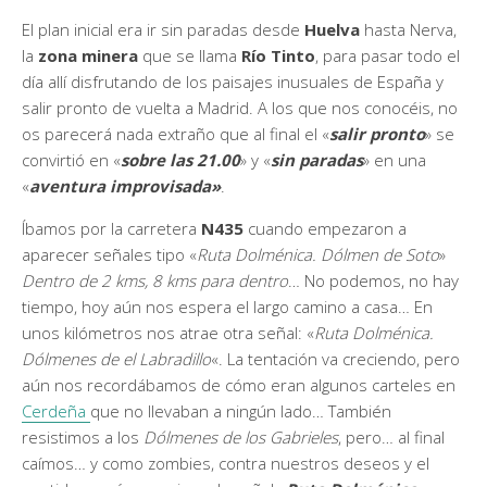
El plan inicial era ir sin paradas desde
Huelva
hasta Nerva,
la
zona minera
que se llama
Río Tinto
, para pasar todo el
día allí disfrutando de los paisajes inusuales de España y
salir pronto de vuelta a Madrid. A los que nos conocéis, no
os parecerá nada extraño que al final el «
salir pronto
» se
convirtió en «
sobre las 21.00
» y «
sin paradas
» en una
«
aventura improvisada»
.
Íbamos por la carretera
N435
cuando empezaron a
aparecer señales tipo «
Ruta Dolménica. Dólmen de Soto
»
Dentro de 2 kms, 8 kms para dentro
… No podemos, no hay
tiempo, hoy aún nos espera el largo camino a casa… En
unos kilómetros nos atrae otra señal: «
Ruta Dolménica.
Dólmenes de el Labradillo
«. La tentación va creciendo, pero
aún nos recordábamos de cómo eran algunos carteles en
Cerdeña
que no llevaban a ningún lado… También
resistimos a los
Dólmenes de los Gabrieles
, pero… al final
caímos… y como zombies, contra nuestros deseos y el