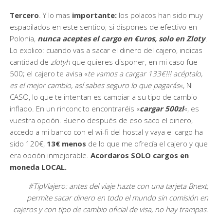
Tercero
. Y lo mas
importante:
los polacos han sido muy
espabilados en este sentido; si dispones de efectivo en
Polonia,
nunca aceptes el cargo en €uros, solo en Zloty
.
Lo explico: cuando vas a sacar el dinero del cajero, indicas
cantidad de
zlotyh
que quieres disponer, en mi caso fue
500; el cajero te avisa «
te vamos a cargar 133€!!! acéptalo,
es el mejor cambio, así sabes seguro lo que pagarás
«, NI
CASO, lo que te intentan es cambiar a su tipo de cambio
inflado. En un rinconcito encontraréis «
cargar 500zl
«, es
vuestra opción. Bueno después de eso saco el dinero,
accedo a mi banco con el wi-fi del hostal y vaya el cargo ha
sido 120€,
13€ menos
de lo que me ofrecía el cajero y que
era opción inmejorable.
Acordaros SOLO cargos en
moneda LOCAL.
#TipViajero: antes del viaje hazte con una tarjeta Bnext,
permite sacar dinero en todo el mundo sin comisión en
cajeros y con tipo de cambio oficial de visa, no hay trampas.