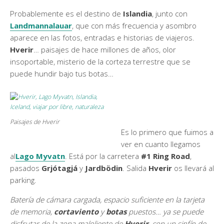
Probablemente es el destino de
Islandia
, junto con
Landmannalauar
, que con más frecuencia y asombro
aparece en las fotos, entradas e historias de viajeros.
Hverir
… paisajes de hace millones de años, olor
insoportable, misterio de la corteza terrestre que se
puede hundir bajo tus botas…
Paisajes de Hverir
Es lo primero que fuimos a
ver en cuanto llegamos
al
Lago Myvatn
. Está por la carretera
#1 Ring Road
,
pasados
Grjótagjá
y
Jardbödin
. Salida
Hverir
os llevará al
parking.
Batería de cámara cargada, espacio suficiente en la tarjeta
de memoria,
cortaviento
y
botas
puestos… ya se puede
disfrutar de la zona maloliente de
Hverir
, con un sinfín de