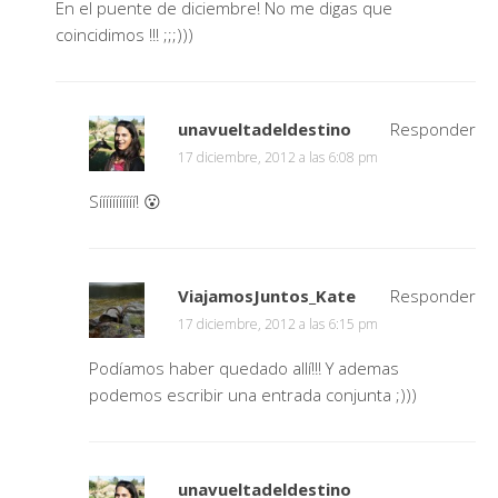
En el puente de diciembre! No me digas que
coincidimos !!! ;;;)))
unavueltadeldestino
Responder
17 diciembre, 2012 a las 6:08 pm
Sííííííííííí! 😮
ViajamosJuntos_Kate
Responder
17 diciembre, 2012 a las 6:15 pm
Podíamos haber quedado allí!!! Y ademas
podemos escribir una entrada conjunta ;)))
unavueltadeldestino