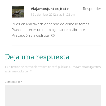
ViajamosJuntos_Kate
Responder
16 diciembre, 2012 a las 11:02 pm
Pues en Marrakech depende de como lo tomes…
Puede parecer un tanto agobiante o vibrante…
Precaución y a disfrutar 😉
Deja una respuesta
Tu dirección de correo electrónico no será publicada.
Los campos obligatorios
están marcados con
*
Comentario
*