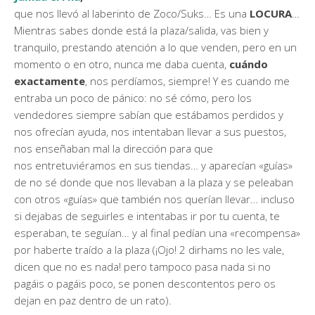
que nos llevó al laberinto de Zoco/Suks… Es una
LOCURA
…
Mientras sabes donde está la plaza/salida, vas bien y
tranquilo, prestando atención a lo que venden, pero en un
momento o en otro, nunca me daba cuenta,
cuándo
exactamente
, nos perdíamos, siempre! Y es cuando me
entraba un poco de pánico: no sé cómo, pero los
vendedores siempre sabían que estábamos perdidos y
nos ofrecían ayuda, nos intentaban llevar a sus puestos,
nos enseñaban mal la dirección para que
nos entretuviéramos en sus tiendas… y aparecían «guías»
de no sé donde que nos llevaban a la plaza y se peleaban
con otros «guías» que también nos querían llevar… incluso
si dejabas de seguirles e intentabas ir por tu cuenta, te
esperaban, te seguían… y al final pedían una «recompensa»
por haberte traído a la plaza (¡Ojo! 2 dirhams no les vale,
dicen que no es nada! pero tampoco pasa nada si no
pagáis o pagáis poco, se ponen descontentos pero os
dejan en paz dentro de un rato).