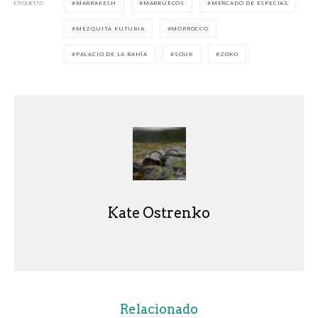
MARRAKESH
MARRUECOS
MERCADO DE ESPECIAS
ETIQUETAS
MEZQUITA KUTUBIA
MORROCCO
PALACIO DE LA BAHÍA
SOUK
ZOKO
Kate Ostrenko
Relacionado